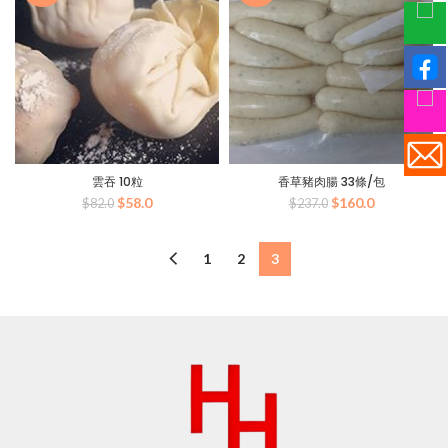
$71.0。
$50.0。
$71.0。
$50.0。
雲吞 10粒
香草豬肉腸 33條/包
原
目
原
目
$
58.0
$
160.0
$
82.0
$
237.0
始
前
始
前
價
價
價
價
格：
格：
格：
格：
1
2
3
$82.0。
$58.0。
$237.0。
$160.0。