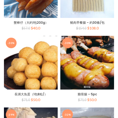
蟹棒仔（大約1包200g）
豬肉早餐腸 – 約30條/包
原
目
原
目
$
40.0
$
108.0
$
57.0
$
154.0
始
前
始
前
價
價
價
價
格：
格：
格：
格：
-30%
-30%
$57.0。
$40.0。
$154.0。
$108.0。
長洲大魚蛋（1包8粒/）
雞骨腸 – 5pc
原
目
原
目
$
50.0
$
50.0
$
71.0
$
71.0
始
前
始
前
價
價
價
價
格：
格：
格：
格：
-29%
-32%