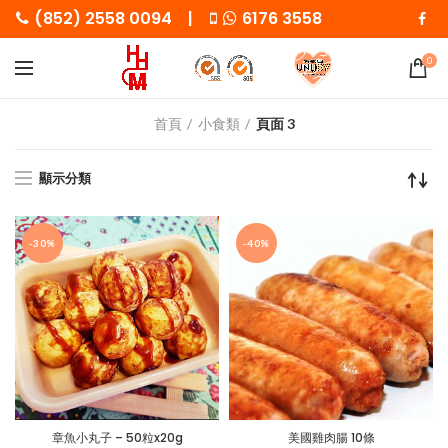
(852) 2558 0094 |
6176 3558
0
首頁
小食類
頁面 3
顯示分類
-30%
-40%
章魚小丸子 – 50粒x20g
美國雞肉腸 10條