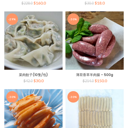
原
目
原
目
$
160.0
$
18.0
$
228.0
$
30.0
始
前
始
前
價
價
價
價
格：
格：
格：
格：
-29%
-30%
$228.0。
$160.0。
$30.0。
$18.0。
菜肉餃子(10隻/包)
薄荷香草羊肉腸 – 500g
原
目
原
目
$
30.0
$
150.0
$
42.0
$
214.0
始
前
始
前
價
價
價
價
格：
格：
格：
格：
-30%
-30%
$42.0。
$30.0。
$214.0。
$150.0。