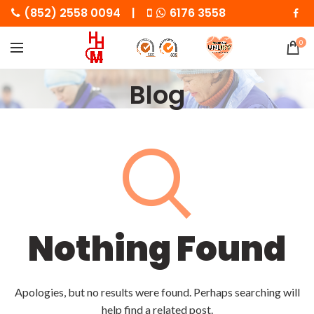
(852) 2558 0094 |
6176 3558
0
Blog
Nothing Found
Apologies, but no results were found. Perhaps searching will
help find a related post.