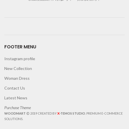
FOOTER MENU
Instagram profile
New Collection
Woman Dress
Contact Us
Latest News
Purchase Theme
X
WOODMART
2019 CREATED BY
-TEMOS STUDIO
. PREMIUM E-COMMERCE
SOLUTIONS.