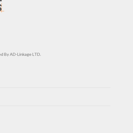
d By AD-Linkage LTD.